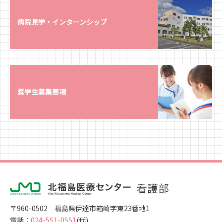
病院見学・インターンシップ
奨学生募集要項
〒960-0502 福島県伊達市箱崎字東23番地1
電話：
024-551-0551
(代)